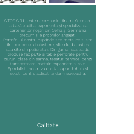
SITOS S.R.L. este o companie dinamică, ce are
la bază tradiția, experiența şi specializarea
partenerilor noştri din Cehia și Germania
precum şi a propriilor angajați.
Portofoliul nostru cuprinde site metalice si site
din inox pentru balastiere, site ciur balastiera
sau site din poliuretan. Din gama noastra de
produse fac parte si table perforate pentru
ciururi, plase din sarma, tesaturi tehnice, benzi
transportoare, metale expandate si role.
Specialistii nostri va oferta suport tehnic si
solutii pentru aplicatiile dumneavoastra.
Calitate